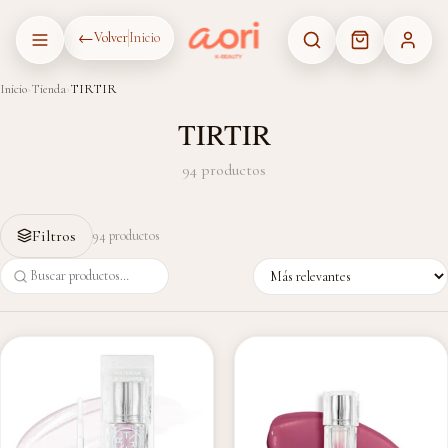
Saltar al contenido
←
Volver
Inicio
Inicio
›
Tienda
›
TIRTIR
TIRTIR
94 productos
Filtros
94 productos
Sort